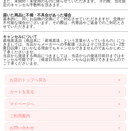
また、未開封・未使用のものに限らせていただきます。 その際、当社規
定のキャンセル手数料を頂きます。
届いた商品に不備・不具合があった場合
基本的に、同じお品物の交換にてご対応させていただきますが、交換が
不可能な場合がございます。その際は、代替品やご返金でのご対応とさ
せていただきます。
キャンセルについて
産地直送品（商品名に「産地直送」という言葉が入っているもの）につ
きましては、当店からメーカーへの手配後（おおよそご注文から1～2営
業日以降）はいかなる理由でもキャンセルできませんのであらかじめご
了承くださいませ。
当店から発送する商品につきましては、当店からの発送日前日まではキ
ャンセル可能です。（発送日当日のキャンセルはお受けできませんので
ご了承くださいませ。
お店のトップへ戻る
カートを見る
マイページへ
ご利用案内
お問い合わせ