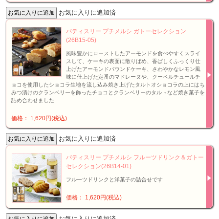
お気に入りに追加済
パティスリー プチメルシ ガトーセレクション
(26B15-05)
風味豊かにローストしたアーモンドを食べやすくスライ
スして、ケーキの表面に散りばめ、香ばしくふっくり仕
上げたアーモンドパウンドケーキ、さわやかなレモン風
味に仕上げた定番のマドレーヌや、クーベルチュールチ
ョコを使用したショコラ生地を流し込み焼き上げたタルトオショコラの上にはち
みつ漬けのクランベリーを飾ったチョコとクランベリーのタルトなど焼き菓子を
詰め合わせました
価格： 1,620円(税込)
お気に入りに追加済
パティスリー プチメルシ フルーツドリンク＆ガトー
セレクション(26B14-01)
フルーツドリンクと洋菓子の詰合せです
価格： 1,620円(税込)
お気に入りに追加済