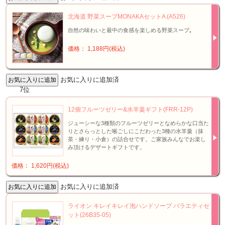
北海道 野菜スープMONAKAセットA (A526)
自然の味わいと最中の食感を楽しめる野菜スープ｡
価格： 1,188円(税込)
お気に入りに追加済
7位
12個フルーツゼリー&水羊羹ギフト(FRR-12P)
ジューシーな3種類のフルーツゼリーとなめらかな口当た
りとさらっとした喉ごしにこだわった3種の水羊羹（抹
茶・練り・小倉）の詰合せです。ご家族みんなでお楽し
み頂けるデザートギフトです。
価格： 1,620円(税込)
お気に入りに追加済
ライオン キレイキレイ泡ハンドソープ バラエティセ
ット(26B35-05)