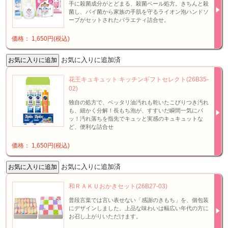
手に殺菌成分がとどまる、殺菌ベール処方。きちんと殺
菌し、バイ菌から家族の手肌を守るライオン泡ハンドソ
ープがセットされたバラエティ詰合せ。
価格： 1,650円(税込)
お気に入りに追加済
花王キュキュット キッチンギフトセレクト(26B35-
02)
独自の処方で、ベッタリ油汚れも乾いたこびりつき汚れ
も、細かく分解！長もち泡が、すすいだ瞬間一気にパ
ッ！汚れ落ちを指先でキュッと実感のキュキュットな
ど、便利な詰合せ
価格： 1,650円(税込)
お気に入りに追加済
和ＲＡＫＵおかきセット(26B27-03)
普段言葉では言い表せない「感謝のきもち」を、個包装
にデザインしました。上品な味わいは幅広い年代の方に
お召し上がりいただけます。