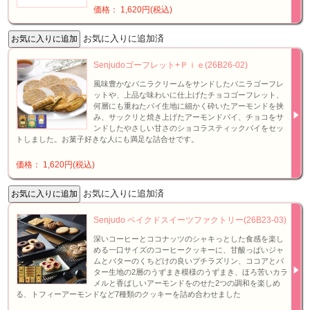
価格： 1,620円(税込)
お気に入りに追加済
Senjudoゴーフレット+Ｐｉｅ(26B26-02)
風味豊かなバニラクリームをサンドしたバニラゴーフレ
ットや、上品な味わいに仕上げたチョコゴーフレット、
何層にも重ねたパイ生地に細かく砕いたアーモンドを挟
み、サックリと焼き上げたアーモンドパイ、チョコをサ
ンドしたやさしい甘さのショコラスティックパイをセッ
トしました。お菓子好きな人にも満足な詰合せです。
価格： 1,620円(税込)
お気に入りに追加済
Senjudo ベイクドスイーツファクトリー(26B23-03)
深いコーヒーとココナッツのシャキっとした食感を楽し
める一口サイズのコーヒークッキーに、甘酸っぱいジャ
ムとバターのくちどけの良いプチラズリン、ココアとバ
ター生地の2層のうずまき模様のうずまき、ほろ苦いカラ
メルと香ばしいアーモンドをのせた2つの調和を楽しめ
る、トフィーアーモンドなど7種類のクッキーを詰め合わせました