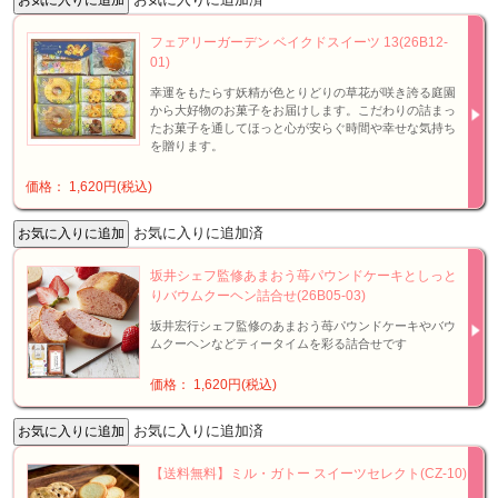
フェアリーガーデン ベイクドスイーツ 13(26B12-
01)
幸運をもたらす妖精が色とりどりの草花が咲き誇る庭園
から大好物のお菓子をお届けします。こだわりの詰まっ
たお菓子を通してほっと心が安らぐ時間や幸せな気持ち
を贈ります。
価格： 1,620円(税込)
お気に入りに追加済
坂井シェフ監修あまおう苺パウンドケーキとしっと
りバウムクーヘン詰合せ(26B05-03)
坂井宏行シェフ監修のあまおう苺パウンドケーキやバウ
ムクーヘンなどティータイムを彩る詰合せです
価格： 1,620円(税込)
お気に入りに追加済
【送料無料】ミル・ガトー スイーツセレクト(CZ-10)