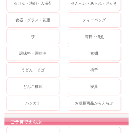
石けん・洗剤・入浴剤
せんべい・あられ・おかき
食器・グラス・花瓶
ティーバッグ
茶
海苔・佃煮
調味料・調味油
素麺
うどん・そば
梅干
どんこ椎茸
寝具
ハンカチ
お歳暮商品からえらぶ
ご予算でえらぶ