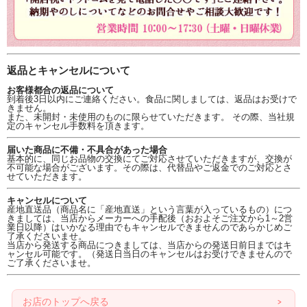
返品とキャンセルについて
お客様都合の返品について
到着後3日以内にご連絡ください。食品に関しましては、返品はお受けで
きません。
また、未開封・未使用のものに限らせていただきます。 その際、当社規
定のキャンセル手数料を頂きます。
届いた商品に不備・不具合があった場合
基本的に、同じお品物の交換にてご対応させていただきますが、交換が
不可能な場合がございます。その際は、代替品やご返金でのご対応とさ
せていただきます。
キャンセルについて
産地直送品（商品名に「産地直送」という言葉が入っているもの）につ
きましては、当店からメーカーへの手配後（おおよそご注文から1～2営
業日以降）はいかなる理由でもキャンセルできませんのであらかじめご
了承くださいませ。
当店から発送する商品につきましては、当店からの発送日前日まではキ
ャンセル可能です。（発送日当日のキャンセルはお受けできませんので
ご了承くださいませ。
お店のトップへ戻る