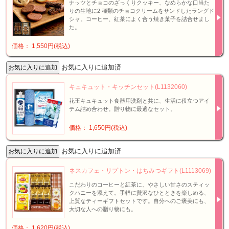
ナッツとチョコのざっくりクッキー、なめらかな口当た
りの生地に2 種類のチョコクリームをサンドしたラングド
シャ。コーヒー、紅茶によく合う焼き菓子を詰合せまし
た。
価格： 1,550円(税込)
お気に入りに追加済
キュキュット・キッチンセット(L1132060)
花王キュキュット食器用洗剤と共に、生活に役立つアイ
テム詰め合わせ。贈り物に最適なセット。
価格： 1,650円(税込)
お気に入りに追加済
ネスカフェ・リプトン・はちみつギフト(L1113069)
こだわりのコーヒーと紅茶に、やさしい甘さのスティッ
クハニーを添えて。手軽に贅沢なひとときを楽しめる、
上質なティーギフトセットです。自分へのご褒美にも、
大切な人への贈り物にも。
価格： 1,620円(税込)