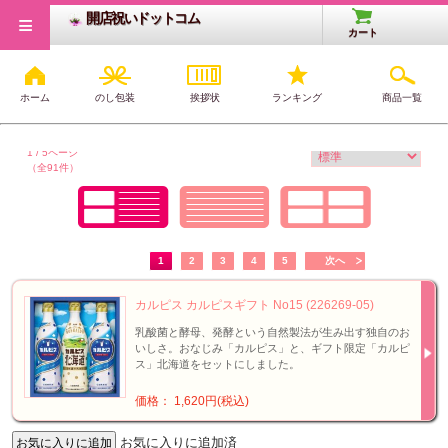
≡
開店祝いドットコム
カート
ホーム
のし包装
挨拶状
ランキング
商品一覧
開店・開業祝いTOP
>
1,500円のギフト
1 / 5ページ
（全91件）
1
2
3
4
5
次へ
カルピス カルピスギフト No15 (226269-05)
乳酸菌と酵母、発酵という自然製法が生み出す独自のお
いしさ。おなじみ「カルピス」と、ギフト限定「カルピ
ス」北海道をセットにしました。
価格： 1,620円(税込)
お気に入りに追加済