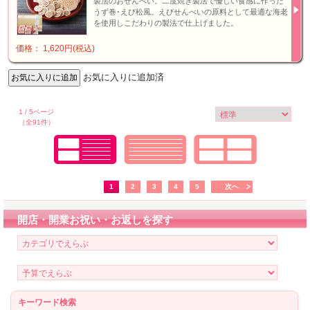
製法のおせんべい。二度焼き製法で優しい食感に作った
うず巻･えび松風。えびせんべいの原料として最適な海老
を使用しこだわりの製法で仕上げました。
価格： 1,620円(税込)
お気に入りに追加済
1 / 5ページ
（全91件）
1
2
3
4
5
次へ
開店・開業お祝い・お返しを探す
キーワード検索