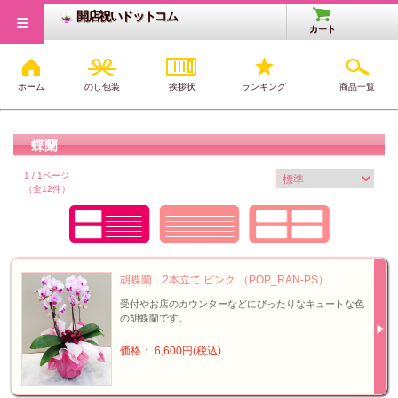
≡
開店祝いドットコム
カート
ホーム
のし包装
挨拶状
ランキング
商品一覧
開店・開業祝いTOP
>
花・観葉植物
>
胡蝶蘭
蝶蘭
1 / 1ページ
（全12件）
胡蝶蘭 2本立て ピンク （POP_RAN-PS）
受付やお店のカウンターなどにぴったりなキュートな色
の胡蝶蘭です。
価格： 6,600円(税込)