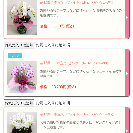
胡蝶蘭 4本立て ホワイト (ENZ_RAN-MD-W4)
窓際や応接テーブルなどにぴったりな清潔感のある色の
胡蝶蘭です。
価格： 9,900円(税込)
お気に入りに追加済
PICK UP
胡蝶蘭 3本立て ピンク （POP_RAN-PM）
窓際や応接テーブルなどにぴったりなキュートな色の胡
蝶蘭です。
価格： 13,200円(税込)
お気に入りに追加済
胡蝶蘭 5本立て ホワイト (ENZ_RAN-MD-W5)
大輪の白い胡蝶蘭の豪華な見栄えは、祝いごとなどのシ
ーンに最適です。