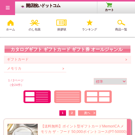
≡
開店祝いドットコム
カート
ホーム
のし包装
挨拶状
ランキング
商品一覧
開店・開業祝いTOP
>
カタログギフト
>
ギフトカード
カタログギフト ギフトカード ギフト券 オールジャンル
ギフトカード
メモリカ
1 / 2ページ
（全24件）
1
2
次へ
【送料無料】ポイント型ギフトカードMemoriCA メ
モリカ ザ・フード 50,000ポイントコース(PT-50000)