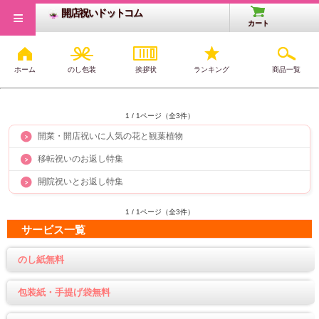
≡
開店祝いドットコム
カート
ホーム
のし包装
挨拶状
ランキング
商品一覧
開店祝いギフト特集
1 / 1ページ（全3件）
開業・開店祝いに人気の花と観葉植物
移転祝いのお返し特集
開院祝いとお返し特集
1 / 1ページ（全3件）
サービス一覧
のし紙無料
包装紙・手提げ袋無料