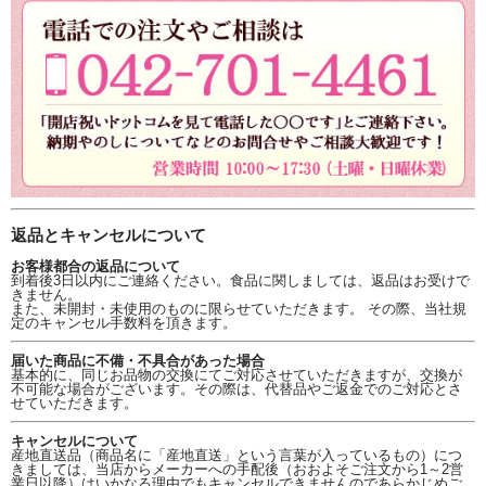
返品とキャンセルについて
お客様都合の返品について
到着後3日以内にご連絡ください。食品に関しましては、返品はお受けで
きません。
また、未開封・未使用のものに限らせていただきます。 その際、当社規
定のキャンセル手数料を頂きます。
届いた商品に不備・不具合があった場合
基本的に、同じお品物の交換にてご対応させていただきますが、交換が
不可能な場合がございます。その際は、代替品やご返金でのご対応とさ
せていただきます。
キャンセルについて
産地直送品（商品名に「産地直送」という言葉が入っているもの）につ
きましては、当店からメーカーへの手配後（おおよそご注文から1～2営
業日以降）はいかなる理由でもキャンセルできませんのであらかじめご