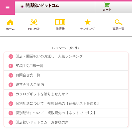
≡
開店祝いドットコム
カート
ホーム
のし包装
挨拶状
ランキング
商品一覧
サイトメニュー
1 / 1ページ（全8件）
開店・開業祝いのお返し 人気ランキング
FAX注文用紙一覧
お問合せ先一覧
運営会社のご案内
カタログギフトを贈りませんか？
個別配送について 複数宛先の【宛先リストを送る】
個別配送について 複数宛先の【ネットでご注文】
開店祝いドットコム お客様の声