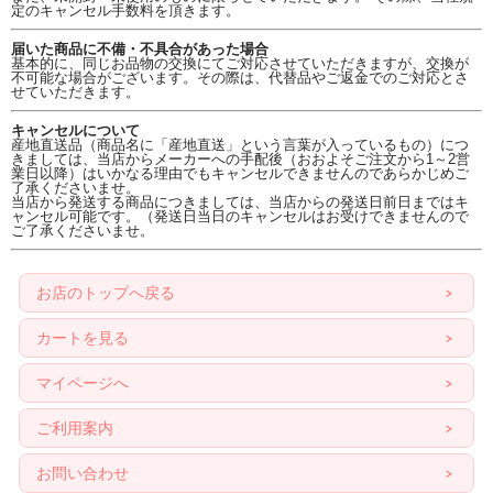
定のキャンセル手数料を頂きます。
届いた商品に不備・不具合があった場合
基本的に、同じお品物の交換にてご対応させていただきますが、交換が
不可能な場合がございます。その際は、代替品やご返金でのご対応とさ
せていただきます。
キャンセルについて
産地直送品（商品名に「産地直送」という言葉が入っているもの）につ
きましては、当店からメーカーへの手配後（おおよそご注文から1～2営
業日以降）はいかなる理由でもキャンセルできませんのであらかじめご
了承くださいませ。
当店から発送する商品につきましては、当店からの発送日前日まではキ
ャンセル可能です。（発送日当日のキャンセルはお受けできませんので
ご了承くださいませ。
お店のトップへ戻る
カートを見る
マイページへ
ご利用案内
お問い合わせ