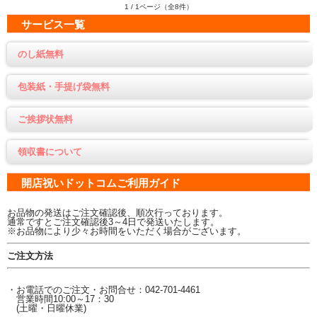
1 / 1ページ（全8件）
サービス一覧
のし紙無料
包装紙・手提げ袋無料
ご挨拶状無料
領収書について
開店祝いドットコムご利用ガイド
お品物の発送はご注文確認後、順次行っております。
通常ですとご注文確認後3～4日で発送いたします。
※お品物により少々お時間をいただく場合がございます。
ご注文方法
・お電話でのご注文・お問合せ：042-701-4461
営業時間10:00～17：30
(土曜・日曜休業)