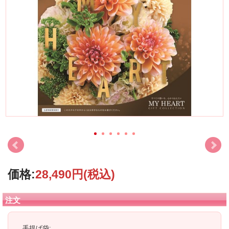
価格:
28,490円
(税込)
注文
手提げ袋: