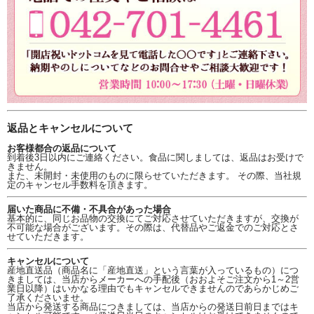
返品とキャンセルについて
お客様都合の返品について
到着後3日以内にご連絡ください。食品に関しましては、返品はお受けで
きません。
また、未開封・未使用のものに限らせていただきます。 その際、当社規
定のキャンセル手数料を頂きます。
届いた商品に不備・不具合があった場合
基本的に、同じお品物の交換にてご対応させていただきますが、交換が
不可能な場合がございます。その際は、代替品やご返金でのご対応とさ
せていただきます。
キャンセルについて
産地直送品（商品名に「産地直送」という言葉が入っているもの）につ
きましては、当店からメーカーへの手配後（おおよそご注文から1～2営
業日以降）はいかなる理由でもキャンセルできませんのであらかじめご
了承くださいませ。
当店から発送する商品につきましては、当店からの発送日前日まではキ