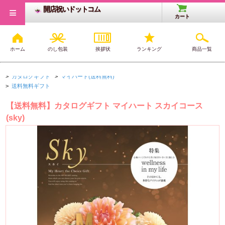
≡
開店祝いドットコム
カート
ホーム
のし包装
挨拶状
ランキング
商品一覧
開店・開業祝いTOP
>
カタログギフト
>
オールジャンル
>
カタログギフト
>
マイハート(送料無料)
>
送料無料ギフト
【送料無料】カタログギフト マイハート スカイコース
(sky)