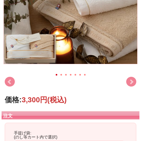
価格:
3,300円
(税込)
注文
手提げ袋:
(のし等カート内で選択)