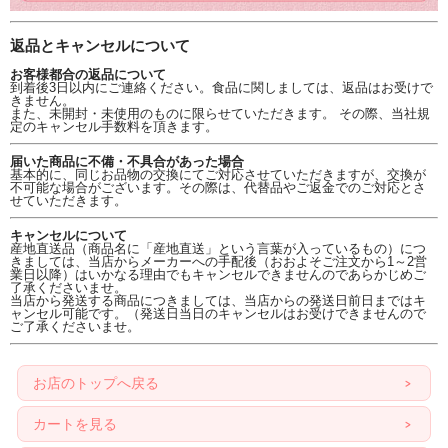
返品とキャンセルについて
お客様都合の返品について
到着後3日以内にご連絡ください。食品に関しましては、返品はお受けで
きません。
また、未開封・未使用のものに限らせていただきます。 その際、当社規
定のキャンセル手数料を頂きます。
届いた商品に不備・不具合があった場合
基本的に、同じお品物の交換にてご対応させていただきますが、交換が
不可能な場合がございます。その際は、代替品やご返金でのご対応とさ
せていただきます。
キャンセルについて
産地直送品（商品名に「産地直送」という言葉が入っているもの）につ
きましては、当店からメーカーへの手配後（おおよそご注文から1～2営
業日以降）はいかなる理由でもキャンセルできませんのであらかじめご
了承くださいませ。
当店から発送する商品につきましては、当店からの発送日前日まではキ
ャンセル可能です。（発送日当日のキャンセルはお受けできませんので
ご了承くださいませ。
お店のトップへ戻る
カートを見る