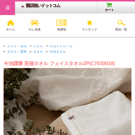
≡
開店祝いドットコム
カート
ホーム
のし包装
挨拶状
ランキング
商品一覧
開店・開業祝いTOP
>
タオル・寝具
>
タオル
>
タオルセット
>
タオル・寝具
>
タオル
>
今治タオル：白
>
タオル・寝具
>
タオル
>
今治タオル
今治謹製 至福タオル フェイスタオル2P(C7030018)