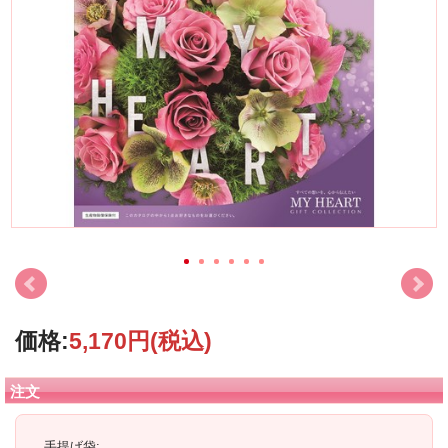
価格:
5,170円
(税込)
注文
手提げ袋: