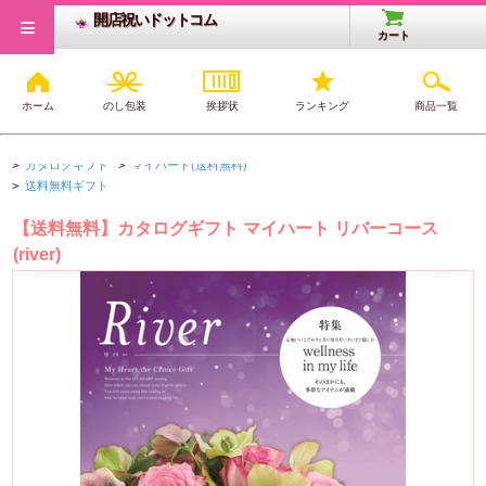
≡
開店祝いドットコム
カート
ホーム
のし包装
挨拶状
ランキング
商品一覧
開店・開業祝いTOP
>
カタログギフト
>
オールジャンル
>
カタログギフト
>
マイハート(送料無料)
>
送料無料ギフト
【送料無料】カタログギフト マイハート リバーコース
(river)