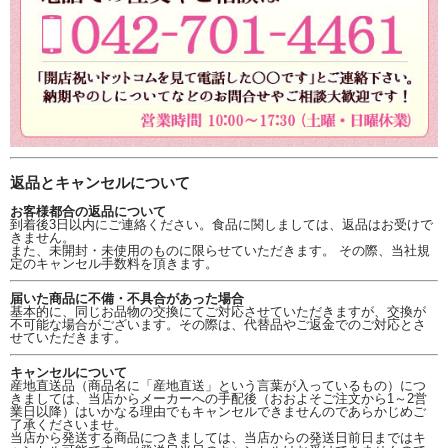
返品とキャンセルについて
お客様都合の返品について
到着後3日以内にご連絡ください。食品に関しましては、返品はお受けで
きません。
また、未開封・未使用のものに限らせていただきます。 その際、当社規
定のキャンセル手数料を頂きます。
届いた商品に不備・不具合があった場合
基本的に、同じお品物の交換にてご対応させていただきますが、交換が
不可能な場合がございます。その際は、代替品やご返金でのご対応とさ
せていただきます。
キャンセルについて
産地直送品（商品名に「産地直送」という言葉が入っているもの）につ
きましては、当店からメーカーへの手配後（おおよそご注文から1～2営
業日以降）はいかなる理由でもキャンセルできませんのであらかじめご
了承くださいませ。
当店から発送する商品につきましては、当店からの発送日前日まではキ