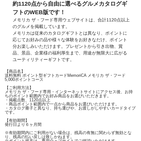
約1120点から自由に選べるグルメカタログギ
フトのWEB版です！
メモリカ ザ・フード専用ウェブサイトは、合計1120点以上
のグルメを掲載しています。
メモリカは従来のカタログギフトとは異なり、ポイントに
応じてお好みの品や様々な体験をお好きなだけ、ポイント
分お楽しみいただけます。プレゼントから引き出物、賞
品、景品、企業様の福利厚生まで、用途が無限大に広がる
ユーティリティーギフトです。
【商品名】
送料無料 ポイント型ギフトカードMemoriCA メモリカ ザ・フード
5,000ポイントコース
【ご利用方法】
メモリカ ザ・フード専用・インターネットサイトにアクセス後、お持
ちのポイント範囲内でお好み商品をお選びいただきます。
・掲載点数、1120点以上
・商品ポイント範囲内で一点から商品をお選びいただけます。
・カタログ冊子と異なり、持ち運びや、お渡しがしやすいカードタイプ
です。
【有効期間】
発行日より６ヶ月間
※有効期間内にご利用がない場合は、残高の有無に関わらず無効とな
り、残高の払い戻しは致しかねます。
※ポイント残高は、専用ウェブサイトでご確認いただけます。