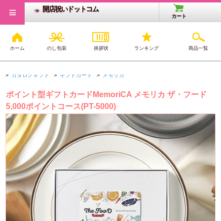
≡
開店祝いドットコム
カート
ホーム
のし包装
挨拶状
ランキング
商品一覧
開店・開業祝いTOP
>
カタログギフト
>
グルメ
>
カタログギフト
>
ギフトカード
>
メモリカ
ポイント型ギフトカードMemoriCA メモリカ ザ・フード
5,000ポイントコース(PT-5000)