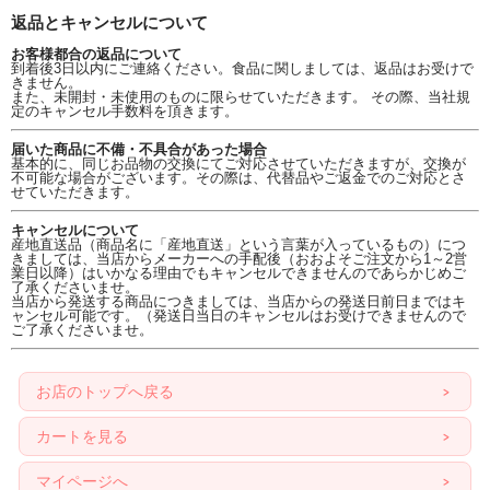
返品とキャンセルについて
お客様都合の返品について
到着後3日以内にご連絡ください。食品に関しましては、返品はお受けで
きません。
また、未開封・未使用のものに限らせていただきます。 その際、当社規
定のキャンセル手数料を頂きます。
届いた商品に不備・不具合があった場合
基本的に、同じお品物の交換にてご対応させていただきますが、交換が
不可能な場合がございます。その際は、代替品やご返金でのご対応とさ
せていただきます。
キャンセルについて
産地直送品（商品名に「産地直送」という言葉が入っているもの）につ
きましては、当店からメーカーへの手配後（おおよそご注文から1～2営
業日以降）はいかなる理由でもキャンセルできませんのであらかじめご
了承くださいませ。
当店から発送する商品につきましては、当店からの発送日前日まではキ
ャンセル可能です。（発送日当日のキャンセルはお受けできませんので
ご了承くださいませ。
お店のトップへ戻る
カートを見る
マイページへ