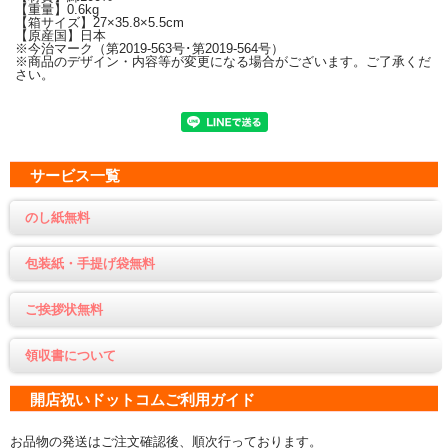
【重量】0.6kg
【箱サイズ】27×35.8×5.5cm
【原産国】日本
※今治マーク（第2019-563号･第2019-564号）
※商品のデザイン・内容等が変更になる場合がございます。ご了承くだ
さい。
サービス一覧
のし紙無料
包装紙・手提げ袋無料
ご挨拶状無料
領収書について
開店祝いドットコムご利用ガイド
お品物の発送はご注文確認後、順次行っております。