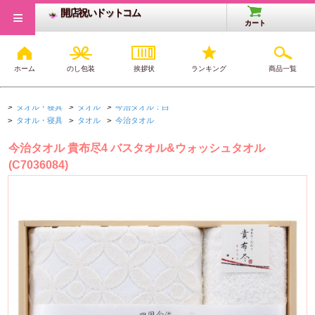
≡
開店祝いドットコム
カート
ホーム
のし包装
挨拶状
ランキング
商品一覧
開店・開業祝いTOP
>
タオル・寝具
>
タオル
>
タオルセット
>
タオル・寝具
>
タオル
>
今治タオル：白
>
タオル・寝具
>
タオル
>
今治タオル
今治タオル 貴布尽4 バスタオル&ウォッシュタオル
(C7036084)