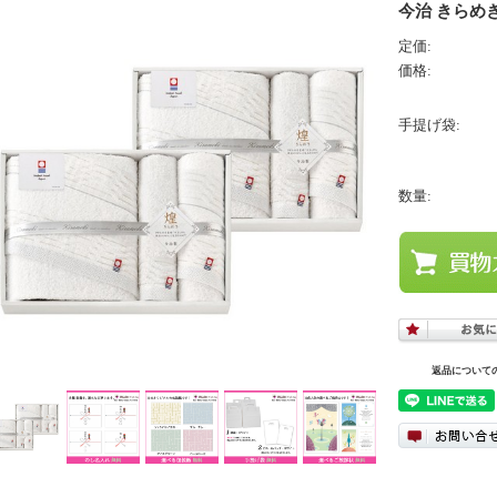
今治 きらめき 
定価:
価格:
手提げ袋:
数量:
返品について