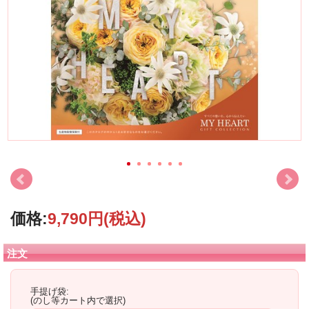
価格:
9,790円
(税込)
注文
手提げ袋:
(のし等カート内で選択)