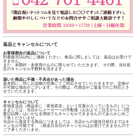
返品とキャンセルについて
お客様都合の返品について
到着後3日以内にご連絡ください。食品に関しましては、返品はお受けで
きません。
また、未開封・未使用のものに限らせていただきます。 その際、当社規
定のキャンセル手数料を頂きます。
届いた商品に不備・不具合があった場合
基本的に、同じお品物の交換にてご対応させていただきますが、交換が
不可能な場合がございます。その際は、代替品やご返金でのご対応とさ
せていただきます。
キャンセルについて
産地直送品（商品名に「産地直送」という言葉が入っているもの）につ
きましては、当店からメーカーへの手配後（おおよそご注文から1～2営
業日以降）はいかなる理由でもキャンセルできませんのであらかじめご
了承くださいませ。
当店から発送する商品につきましては、当店からの発送日前日まではキ
ャンセル可能です。（発送日当日のキャンセルはお受けできませんので
ご了承くださいませ。