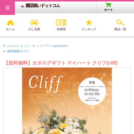
≡
開店祝いドットコム
カート
ホーム
のし包装
挨拶状
ランキング
商品一覧
開店・開業祝いTOP
>
カタログギフト
>
オールジャンル
>
カタログギフト
>
マイハート(送料無料)
>
送料無料ギフト
【送料無料】カタログギフト マイハート クリフ(cliff)