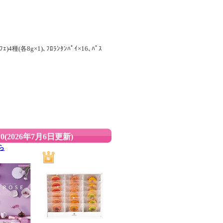
ﾌｪ)4種(各8g×1)､ﾌﾛﾗﾝﾀﾝﾊﾟｲ×16､ﾊﾟｽ