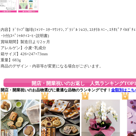
内容】ﾄﾞﾘｯﾌﾟ珈琲(ﾐｬﾝﾏｰ ｽﾀｰﾏｳﾝﾃﾝ､ﾌﾞﾗｼﾞﾙ ｼｮｺﾗ､ｺｽﾀﾘｶ ﾊﾆｰ､ｴﾁｵﾋﾟｱ ｲﾙｶﾞﾁｪ
ﾟｰﾄ付(ｽﾍﾟｼｬﾙﾃｨｺｰﾋｰ説明書)
【賞味期間】製造日より2ヶ月
【アレルゲン】小麦･乳成分
箱サイズ】426×247×73mm
重量】683g
※商品のデザイン・内容等が変更になる場合がございます。