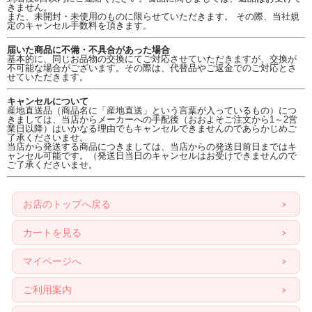
きません。
また、未開封・未使用のものに限らせていただきます。 その際、当社規
定のキャンセル手数料を頂きます。
届いた商品に不備・不具合があった場合
基本的に、同じお品物の交換にてご対応させていただきますが、交換が
不可能な場合がございます。その際は、代替品やご返金でのご対応とさ
せていただきます。
キャンセルについて
産地直送品（商品名に「産地直送」という言葉が入っているもの）につ
きましては、当店からメーカーへの手配後（おおよそご注文から1～2営
業日以降）はいかなる理由でもキャンセルできませんのであらかじめご
了承くださいませ。
当店から発送する商品につきましては、当店からの発送日前日まではキ
ャンセル可能です。（発送日当日のキャンセルはお受けできませんので
ご了承くださいませ。
お店のトップへ戻る
カートを見る
マイページへ
ご利用案内