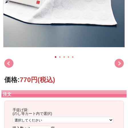
価格:
770円
(税込)
注文
手提げ袋:
(のし等カート内で選択)