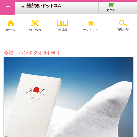
≡
開店祝いドットコム
カート
ホーム
のし包装
挨拶状
ランキング
商品一覧
開店・開業祝いTOP
>
タオル・寝具
>
タオル
>
今治タオル：白
今治 ハンドタオル(IHC)