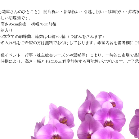
[お花屋さんのひとこと] 開店祝い・新築祝い・引越し祝い・移転祝い・昇格
わしい胡蝶蘭です。
高さ95cm前後 横幅70cm前後
◆箱入り
◆5本立ての胡蝶蘭。輪数は45輪?60輪（つぼみを含みます）
◆名入れ札をご希望の方は無料でお付けしております。希望内容を備考欄にご
各種イベント・行事（株主総会シーズンや選挙等）により、一時的に市場で品
※時期により、高さ・幅ともに10cm程度前後する可能性がございます。ご了