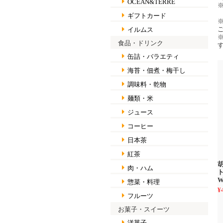
OCEAN&TERRE
ギフトカード
イルムス
食品・ドリンク
缶詰・バラエティ
海苔・佃煮・梅干し
調味料・乾物
麺類・米
ジュース
コーヒー
日本茶
紅茶
胡
肉・ハム
ト
W
惣菜・料理
¥
フルーツ
お菓子・スイーツ
洋菓子