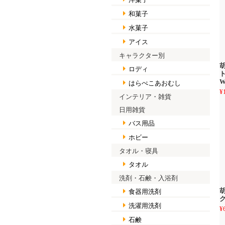
和菓子
水菓子
アイス
キャラクター別
胡
ロディ
ト
W
はらぺこあおむし
¥
インテリア・雑貨
日用雑貨
バス用品
ホビー
タオル・寝具
タオル
洗剤・石鹸・入浴剤
食器用洗剤
ク
洗濯用洗剤
¥
石鹸