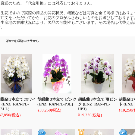
※直送のため、「代金引換」には対応しておりません。
※生花ですので実際の商品の開花状況、概観などは写真と全て同様ではありま
ご注文をいただいてから、お花のプロがふさわしいものをお選びしております
※生産地の在庫状況により、欠品の可能性もございます。その場合は代替え品
す。
ほかのお花はコチラから
蝶蘭 5本立て ホワイ
胡蝶蘭 3本立て ピンク
胡蝶蘭 3本立て 薄ピン
胡蝶蘭 
 (ENZ_RAN-PL-
(ENZ_RAN-PL-P3L)
ク (ENZ_RAN-PL-
ト (ENZ_
5LL)
UP3)
¥30,250
(税込)
¥19,250
(
47,850
(税込)
¥19,250
(税込)