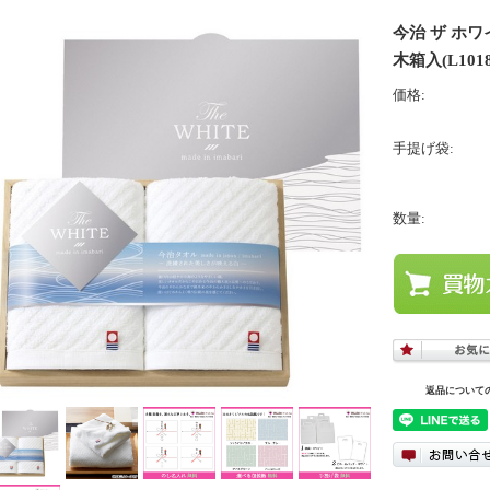
今治 ザ ホワ
木箱入(L1018
価格:
手提げ袋:
数量:
返品について