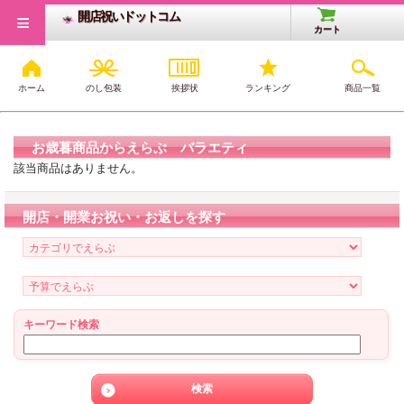
≡
開店祝いドットコム
カート
ホーム
のし包装
挨拶状
ランキング
商品一覧
開店・開業祝いTOP
>
お中元商品から選ぶ
>
バラエティ
お歳暮商品からえらぶ バラエティ
該当商品はありません。
開店・開業お祝い・お返しを探す
キーワード検索